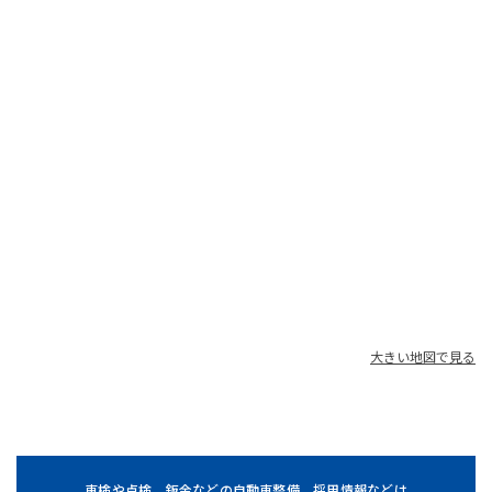
大きい地図で見る
車検や点検、鈑金などの自動車整備、採用情報などは